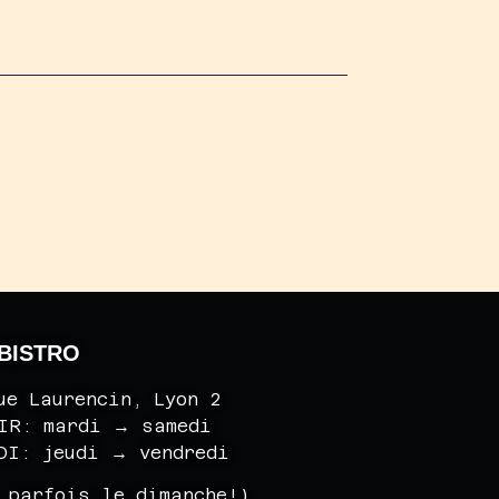
 BISTRO
rue Laurencin, Lyon 2
IR: mardi
→
samedi
DI: jeudi
→
vendredi
 parfois le dimanche!)