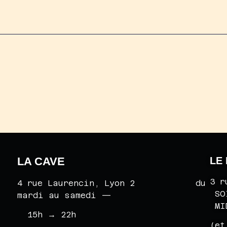
LA CAVE
LE
3 
4 rue Laurencin, Lyon 2 du
SO
mardi au samedi —
MI
15h
→
22h
(et