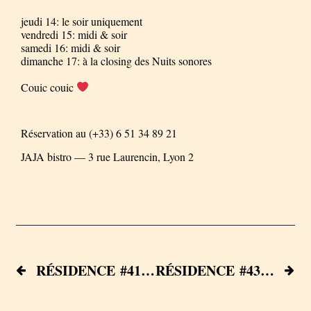
jeudi 14: le soir uniquement
vendredi 15: midi & soir
samedi 16: midi & soir
dimanche 17: à la closing des Nuits sonores
Couic couic
Réservation au (+33) 6 51 34 89 21
JAJA bistro — 3 rue Laurencin, Lyon 2
RÉSIDENCE #41 — Ngoc-Hân Lê — 28.04 – 09.05
RÉSIDENCE #43 — Erik Noto — 19.05 – 23.05